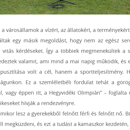
n a városállamok a vízért, az állatokért, a terményekér
találtak egy másik megoldást, hogy nem az egész s
 vitás kérdéseket. Így a többiek megmenekültek a sú
fedeztek valamit, ami mind a mai napig működik, és 
usztítása volt a cél, hanem a sportteljesítmény. 
ságunkon. Ez a szemléletbéli fordulat tehát a gör
l, vagy éppen itt, a Hegyvidéki Olimpián” – foglalt
keseket hívják a rendezvényre.
or lesz a gyerekekből felnőtt férfi és felnőtt nő. B
ell megküzdeni, és ezt a tudást a kamaszkor kezdetén