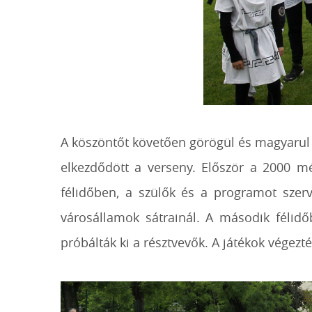
A köszöntőt követően görögül és magyarul i
elkezdődött a verseny. Először a 2000 mét
félidőben, a szülők és a programot szerv
városállamok sátrainál. A második félidő
próbálták ki a résztvevők. A játékok végez