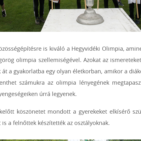
özösségépítésre is kiváló a Hegyvidéki Olimpia, ami
görög olimpia szellemiségével. Azokat az ismereteke
k át a gyakorlatba egy olyan életkorban, amikor a diák
lenthet számukra az olimpia lényegének megtapasz
gyengeségeiken úrrá legyenek.
ekelőtt köszönetet mondott a gyerekeket elkísérő s
is a felnőttek készítették az osztályoknak.