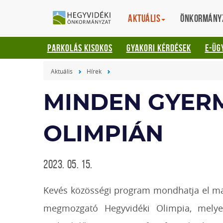
Gyorsbillentyűk
HEGYVIDÉKI
English
Aktuális
Translation
Önkormány
listája
ÖNKORMÁNYZ
Keresés:
PARKOLÁS KISOKOS
GYAKORI KÉRDÉSEK
E-ÜG
"S"
Bejelentkezés:
Aktuális
Hírek
"L"
MINDEN GYERM
OLIMPIÁN
2023. 05. 15.
Kevés közösségi program mondhatja el magá
megmozgató Hegyvidéki Olimpia, melye