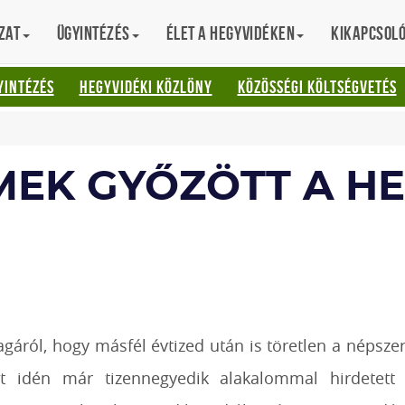
zat
Ügyintézés
Élet a hegyvidéken
Kikapcsol
AT
YINTÉZÉS
HEGYVIDÉKI KÖZLÖNY
KÖZÖSSÉGI KÖLTSÉGVETÉS
EK GYŐZÖTT A HE
ról, hogy másfél évtized után is töretlen a népsze
t idén már tizennegyedik alakalommal hirdetet