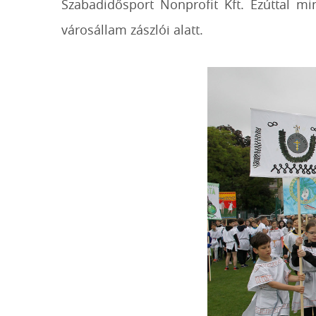
Szabadidősport Nonprofit Kft. Ezúttal mi
városállam zászlói alatt.