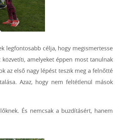
nek legfontosabb célja, hogy megismertesse
t közvetíti, amelyeket éppen most tanulnak
ok az első nagy lépést teszik meg a felnőtté
talása. Azaz, hogy nem feltétlenül mások
zülőknek. És nemcsak a buzdításért, hanem