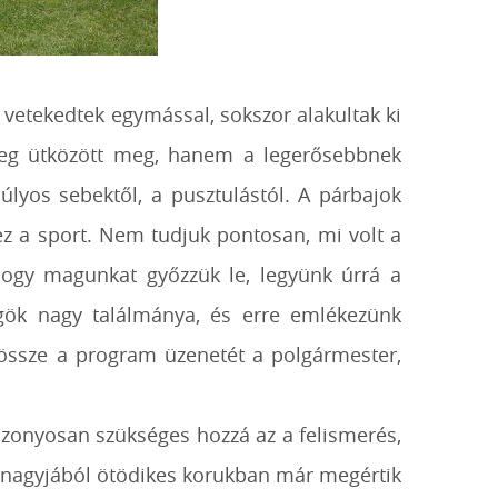
t vetekedtek egymással, sokszor alakultak ki
ereg ütközött meg, hanem a legerősebbnek
lyos sebektől, a pusztulástól. A párbajok
ez a sport. Nem tudjuk pontosan, mi volt a
Hogy magunkat győzzük le, legyünk úrrá a
ögök nagy találmánya, és erre emlékezünk
a össze a program üzenetét a polgármester,
izonyosan szükséges hozzá az a felismerés,
, nagyjából ötödikes korukban már megértik