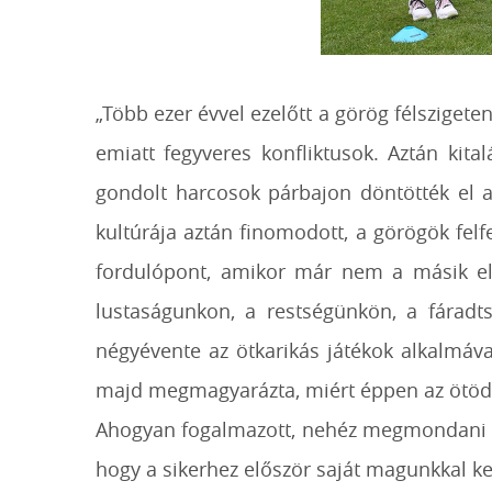
„Több ezer évvel ezelőtt a görög félszigete
emiatt fegyveres konfliktusok. Aztán ki
gondolt harcosok párbajon döntötték el a
kultúrája aztán finomodott, a görögök fel
fordulópont, amikor már nem a másik elp
lustaságunkon, a restségünkön, a fáradt
négyévente az ötkarikás játékok alkalmáva
majd megmagyarázta, miért éppen az ötödi
Ahogyan fogalmazott, nehéz megmondani mik
hogy a sikerhez először saját magunkkal k