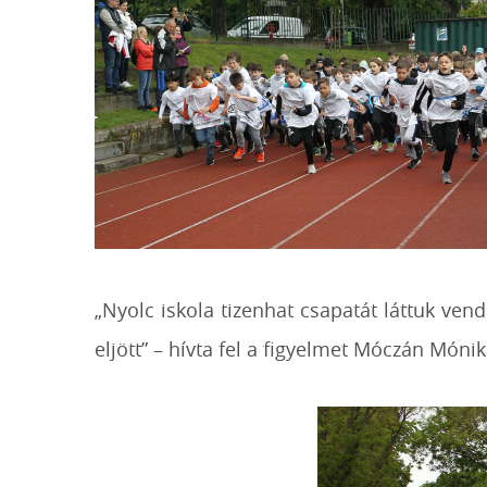
„Nyolc iskola tizenhat csapatát láttuk ven
eljött” – hívta fel a figyelmet Móczán Mónik