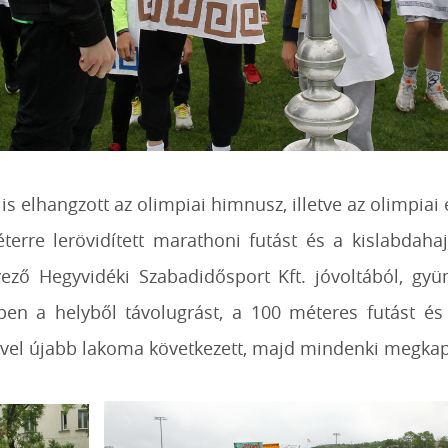
s elhangzott az olimpiai himnusz, illetve az olimpiai
erre lerövidített marathoni futást és a kislabdahajít
ező Hegyvidéki Szabadidősport Kft. jóvoltából, gy
ben a helyből távolugrást, a 100 méteres futást és
tével újabb lakoma következett, majd mindenki megkap