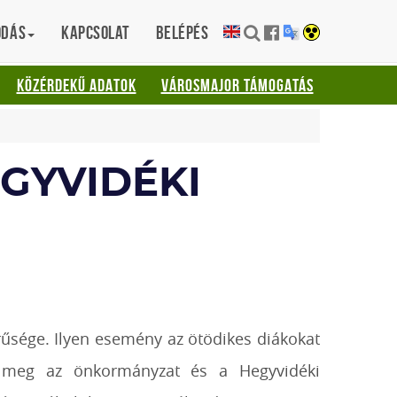
ódás
Kapcsolat
Belépés
KÖZÉRDEKŰ ADATOK
VÁROSMAJOR TÁMOGATÁS
GYVIDÉKI
rűsége. Ilyen esemény az ötödikes diákokat
t meg az önkormányzat és a Hegyvidéki