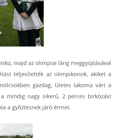
 eskü, majd az olimpiai láng meggyújtásával
ást teljesítették az olimpikonok, akiket a
ümölcsökben gazdag, ízletes lakoma várt a
 a mindig nagy sikerű, 2 perces birkózást
ta a győztesnek járó érmet.