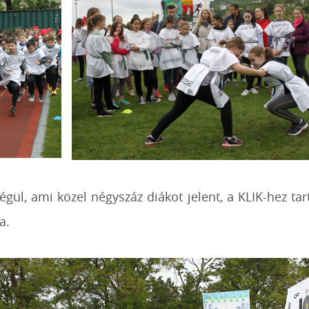
dégül, ami közel négyszáz diákot jelent, a KLIK-hez ta
a.