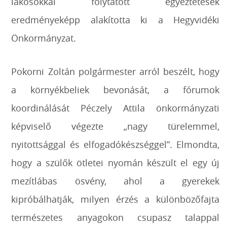
lakosokkal folytatott egyeztetések
eredményeképp alakította ki a Hegyvidéki
Önkormányzat.
Pokorni Zoltán polgármester arról beszélt, hogy
a környékbeliek bevonását, a fórumok
koordinálását Péczely Attila önkormányzati
képviselő végezte „nagy türelemmel,
nyitottsággal és elfogadókészséggel”. Elmondta,
hogy a szülők ötletei nyomán készült el egy új
mezítlábas ösvény, ahol a gyerekek
kipróbálhatják, milyen érzés a különbözőfajta
természetes anyagokon csupasz talappal