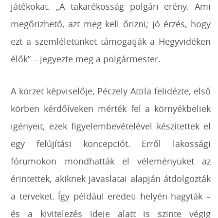
játékokat. „A takarékosság polgári erény. Ami
megőrizhető, azt meg kell őrizni; jó érzés, hogy
ezt a szemléletünket támogatják a Hegyvidéken
élők” – jegyezte meg a polgármester.
A körzet képviselője, Péczely Attila felidézte, első
körben kérdőíveken mérték fel a környékbeliek
igényeit, ezek figyelembevételével készítettek el
egy felújítási koncepciót. Erről lakossági
fórumokon mondhatták el véleményüket az
érintettek, akiknek javaslatai alapján átdolgozták
a terveket. Így például eredeti helyén hagyták –
és a kivitelezés ideje alatt is szinte végig