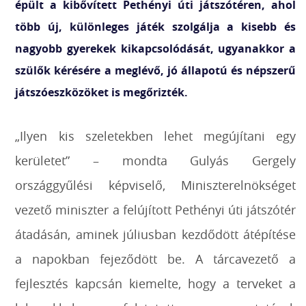
épült a kibővített Pethényi úti játszótéren, ahol
több új, különleges játék szolgálja a kisebb és
nagyobb gyerekek kikapcsolódását, ugyanakkor a
szülők kérésére a meglévő, jó állapotú és népszerű
játszóeszközöket is megőrizték.
„Ilyen kis szeletekben lehet megújítani egy
kerületet” – mondta Gulyás Gergely
országgyűlési képviselő, Miniszterelnökséget
vezető miniszter a felújított Pethényi úti játszótér
átadásán, aminek júliusban kezdődött átépítése
a napokban fejeződött be. A tárcavezető a
fejlesztés kapcsán kiemelte, hogy a terveket a