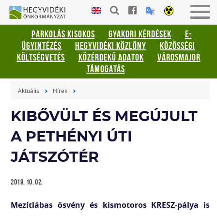
Gyorsbillentyűk
HEGYVIDÉKI
Men
listája
ÖNKORMÁNYZAT
be-
PARKOLÁS KISOKOS
GYAKORI KÉRDÉSEK
E-
vagy
Keresés:
ÜGYINTÉZÉS
HEGYVIDÉKI KÖZLÖNY
KÖZÖSSÉGI
kika
"S"
KÖLTSÉGVETÉS
KÖZÉRDEKŰ ADATOK
VÁROSMAJOR
Bejelentkezés:
TÁMOGATÁS
"L"
Aktuális
Hírek
KIBŐVÜLT ÉS MEGÚJULT
A PETHÉNYI ÚTI
JÁTSZÓTÉR
2019. 10. 02.
Mezítlábas ösvény és kismotoros KRESZ-pálya is