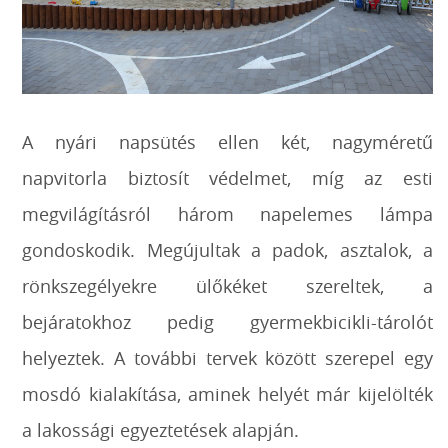
A nyári napsütés ellen két, nagyméretű
napvitorla biztosít védelmet, míg az esti
megvilágításról három napelemes lámpa
gondoskodik. Megújultak a padok, asztalok, a
rönkszegélyekre ülőkéket szereltek, a
bejáratokhoz pedig gyermekbicikli-tárolót
helyeztek. A további tervek között szerepel egy
mosdó kialakítása, aminek helyét már kijelölték
a lakossági egyeztetések alapján.