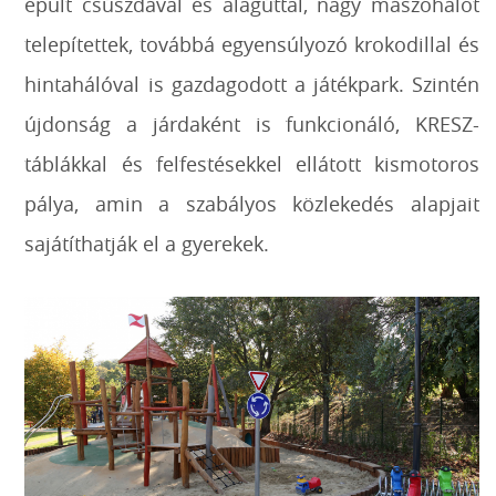
épült csúszdával és alagúttal, nagy mászóhálót
telepítettek, továbbá egyensúlyozó krokodillal és
hintahálóval is gazdagodott a játékpark. Szintén
újdonság a járdaként is funkcionáló, KRESZ-
táblákkal és felfestésekkel ellátott kismotoros
pálya, amin a szabályos közlekedés alapjait
sajátíthatják el a gyerekek.