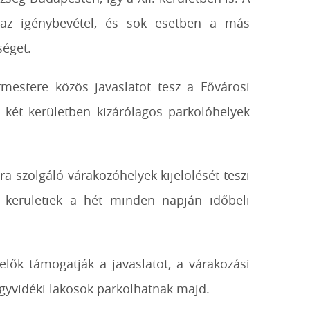
t az igénybevétel, és sok esetben a más
séget.
rmestere közös javaslatot tesz a Fővárosi
a két kerületben kizárólagos parkolóhelyek
ra szolgáló várakozóhelyek kijelölését teszi
a kerületiek a hét minden napján időbeli
elők támogatják a javaslatot, a várakozási
egyvidéki lakosok parkolhatnak majd.