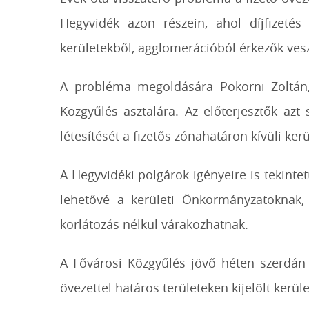
Hegyvidék azon részein, ahol díjfizeté
kerületekből, agglomerációból érkezők veszi
A probléma megoldására Pokorni Zoltán, a
Közgyűlés asztalára. Az előterjesztők azt
létesítését a fizetős zónahatáron kívüli ker
A Hegyvidéki polgárok igényeire is tekintet
lehetővé a kerületi Önkormányzatoknak, 
korlátozás nélkül várakozhatnak.
A Fővárosi Közgyűlés jövő héten szerdán t
övezettel határos területeken kijelölt ker