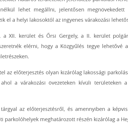
s nélkül lehet megállni, jelentősen megnövekedet
k el a helyi lakosoktól az ingyenes várakozási lehető
 XII. kerület és Őrsi Gergely, a II. kerület polgá
 szeretnék elérni, hogy a Közgyűlés tegye lehetővé 
ületrészeken.
tel az előterjesztés olyan kizárólag lakossági parkolás
ahol a várakozási övezeteken kívüli területeken 
árgyal az előterjesztésről, és amennyiben a képvis
ületi parkolóhelyek meghatározott részén kizárólag a H