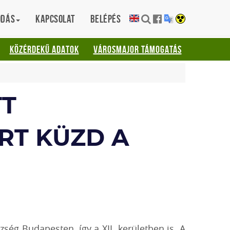
ódás
Kapcsolat
Belépés
KÖZÉRDEKŰ ADATOK
VÁROSMAJOR TÁMOGATÁS
TT
RT KÜZD A
ség Budapesten, így a XII. kerületben is. A