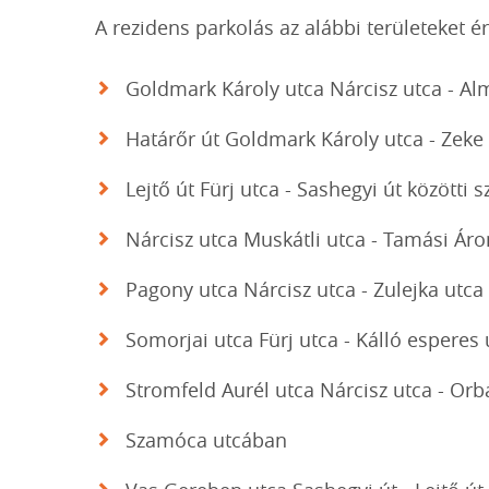
A rezidens parkolás az alábbi területeket ér
Goldmark Károly utca Nárcisz utca - Al
Határőr út Goldmark Károly utca - Zeke 
Lejtő út Fürj utca - Sashegyi út közötti 
Nárcisz utca Muskátli utca - Tamási Áro
Pagony utca Nárcisz utca - Zulejka utca
Somorjai utca Fürj utca - Kálló esperes 
Stromfeld Aurél utca Nárcisz utca - Orb
Szamóca utcában