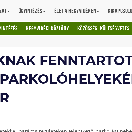
zat
Ügyintézés
Élet a hegyvidéken
Kikapcsol
AT
YINTÉZÉS
HEGYVIDÉKI KÖZLÖNY
KÖZÖSSÉGI KÖLTSÉGVETÉS
KNAK FENNTARTO
 PARKOLÓHELYEKÉ
R
etekkel határos területeken jelentkező parkolási nehéz