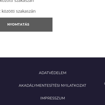
 közötti szakaszán
t közötti szakaszán
NYOMTATÁS
ADATVÉDELEM
AKADÁLYMENTESÍTÉSI NYILATKOZAT
IMPRESSZUM