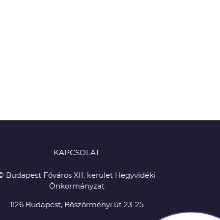
KAPCSOLAT
© Budapest Főváros XII. kerület Hegyvidéki
Önkormányzat
1126 Budapest, Böszörményi út 23-25