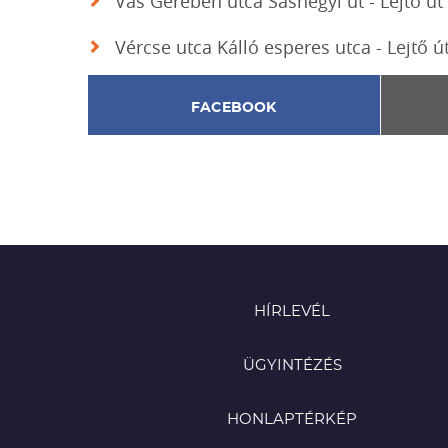
Vas Gereben utca Sashegyi út - Lejtő út
Vércse utca Kálló esperes utca - Lejtő ú
FACEBOOK
HÍRLEVÉL
ÜGYINTÉZÉS
HONLAPTÉRKÉP