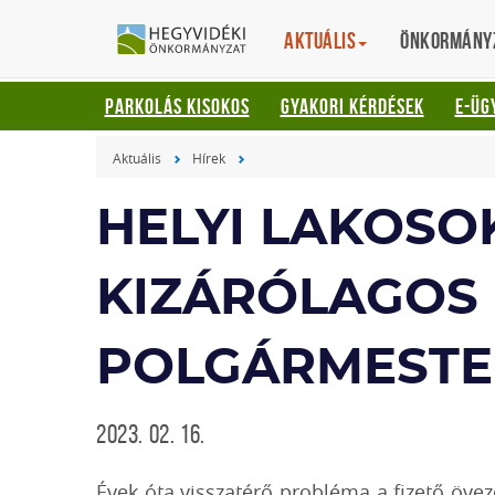
Gyorsbillentyűk
HEGYVIDÉKI
English
Aktuális
Translation
Önkormány
listája
ÖNKORMÁNYZ
Keresés:
PARKOLÁS KISOKOS
GYAKORI KÉRDÉSEK
E-ÜG
"S"
Bejelentkezés:
Aktuális
Hírek
"L"
HELYI LAKOSO
KIZÁRÓLAGOS
POLGÁRMESTE
2023. 02. 16.
Évek óta visszatérő probléma a fizető övez