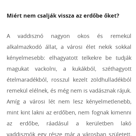
Miért nem csalják vissza az erdőbe őket?
A vaddisznó nagyon okos és remekül
alkalmazkodó állat, a városi élet nekik sokkal
kényelmesebb: elhagyatott telkekre be tudják
magukat vackolni, a kukákból, széthagyott
ételmaradékból, rosszul kezelt zöldhulladékból
remekül elélnek, és még nem is vadásznak rájuk.
Amíg a városi lét nem lesz kényelmetlenebb,
mint kint lakni az erdőben, nem fognak kimenni
az erdőbe, ráadásul a kerületben lakó
vaddisznók egy része már a városban született,