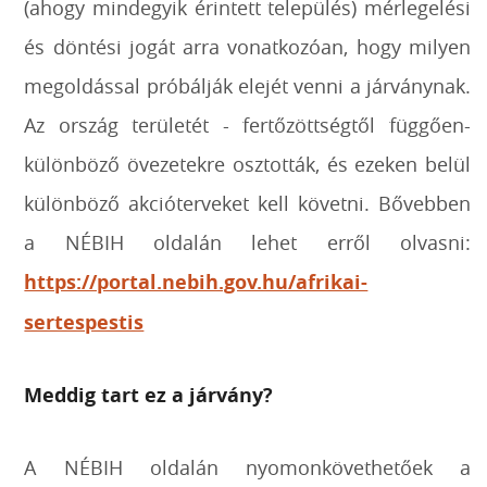
(ahogy mindegyik érintett település) mérlegelési
és döntési jogát arra vonatkozóan, hogy milyen
megoldással próbálják elejét venni a járványnak.
Az ország területét - fertőzöttségtől függően-
különböző övezetekre osztották, és ezeken belül
különböző akcióterveket kell követni. Bővebben
a NÉBIH oldalán lehet erről olvasni:
https://portal.nebih.gov.hu/afrikai-
sertespestis
Meddig tart ez a járvány?
A NÉBIH oldalán nyomonkövethetőek a