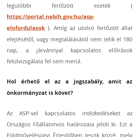
legutóbbi fertőzött esetek (
https://portal.nebih.gov.hu/asp-
elofordulasok
). Amíg az utolsó fertőzött állat
elejtésétől, vagy megtalálásától nem telik el 180
nap, a járvánnyal kapcsolatos előírások
felülvizsgálata fel sem merül.
Hol érhető el az a jogszabály, amit az
önkormányzat is követ?
Az ASP-vel kapcsolatos intézkedéseket az
Országos Főállatorvos határozata jelöli ki. Ezt a
Földművelésügyi Értesítőben teszik közzé, mely