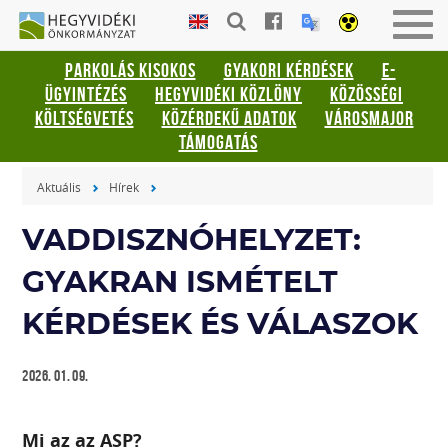
Gyorsbillentyűk
HEGYVIDÉKI
Men
listája
ÖNKORMÁNYZAT
be-
PARKOLÁS KISOKOS
GYAKORI KÉRDÉSEK
E-
vagy
Keresés:
ÜGYINTÉZÉS
HEGYVIDÉKI KÖZLÖNY
KÖZÖSSÉGI
kika
"S"
KÖLTSÉGVETÉS
KÖZÉRDEKŰ ADATOK
VÁROSMAJOR
Bejelentkezés:
TÁMOGATÁS
"L"
Aktuális
Hírek
VADDISZNÓHELYZET:
GYAKRAN ISMÉTELT
KÉRDÉSEK ÉS VÁLASZOK
2026. 01. 09.
Mi az az ASP?