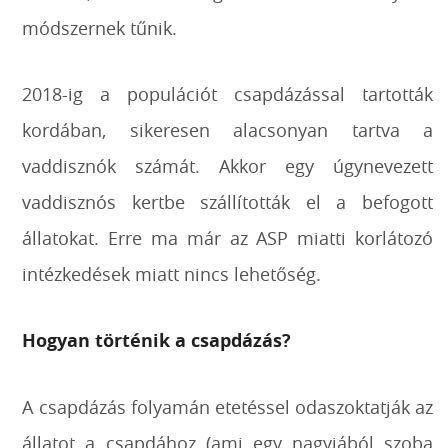
módszernek tűnik.
2018-ig a populációt csapdázással tartották
kordában, sikeresen alacsonyan tartva a
vaddisznók számát. Akkor egy úgynevezett
vaddisznós kertbe szállították el a befogott
állatokat. Erre ma már az ASP miatti korlátozó
intézkedések miatt nincs lehetőség.
Hogyan történik a csapdázás?
A csapdázás folyamán etetéssel odaszoktatják az
állatot a csapdához (ami egy nagyjából szoba