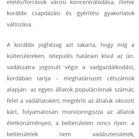
etetés/források városi koncentrálódása, illetve
korábbi csapdázási és gyérítési gyakorlatok
változása.
A korábbi joghézag azt takarta, hogy míg a
külterületeken, település határain kívül az ún.
vadászatra jogosult végzi a vadgazdálkodást,
kordában tartja – meghatározott célszámok
alapján- az egyes állatok populációinak számát,
felel a vadállatokért, megtéríti az általuk okozott
kárt, folyamatosan monitoringozza az állatok
életkörülményeit, a belterületen nincs ilyen: a
belterületek nem vadászterületek,