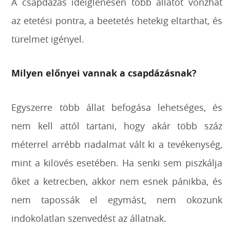
A csapdázás ideiglenesen több állatot vonzhat
az etetési pontra, a beetetés hetekig eltarthat, és
türelmet igényel.
Milyen előnyei vannak a csapdázásnak?
Egyszerre több állat befogása lehetséges, és
nem kell attól tartani, hogy akár több száz
méterrel arrébb riadalmat vált ki a tevékenység,
mint a kilövés esetében. Ha senki sem piszkálja
őket a ketrecben, akkor nem esnek pánikba, és
nem tapossák el egymást, nem okozunk
indokolatlan szenvedést az állatnak.