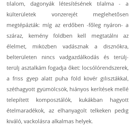
tilalom, dagonyák létesítésének tilalma - a
külterületek vonzerejét meglehetősen
megtépázták: míg az erdőben -főleg nyáron- a
száraz, kemény földben kell megtatálni az
élelmet, miközben vadásznak a disznókra,
belterületen nincs vadgazdálkodás és terülj-
terülj asztalkám fogadja őket: locsólórendszerek,
a friss gyep alatt puha föld kövér gilisztákkal,
széthagyott gyümölcsök, hiányos kerítések mellé
telepített komposztálók, kukákban hagyott
ételmaradékok, az elhanyagolt telkeken pedig
kiváló, vackolásra alkalmas helyek.