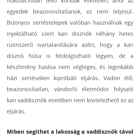
fluktuációban lévő kondák esetében, ahol az
egyedek beazonosítatlanok, ez nem teljesül.
Bizonyos sertéstelepek valóban használnak egy
injektálható szert kan disznók néhány hetes
rutinszerű ivartalanítására azért, hogy a kan
disznó húsa is feldolgozható legyen, de a
készítmény hatása nem végleges, és leginkább
házi sertéseken kipróbált eljárás. Vadon élő,
beazonosítatlan, vándorló életmódot folytató
kan vaddisznók esetében nem kivitelezhető ez az
eljárás.
Miben segíthet a lakosság a vaddisznók távol