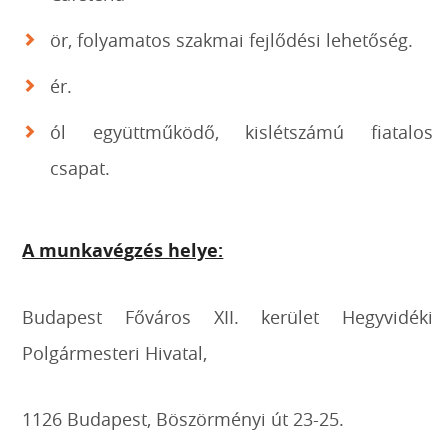
ör, folyamatos szakmai fejlődési lehetőség.
ér.
ól együttműködő, kislétszámú fiatalos
csapat.
A munkav
é
gz
é
s helye:
Budapest Főváros XII. kerület Hegyvidéki
Polgármesteri Hivatal,
1126 Budapest, Böszörményi út 23-25.