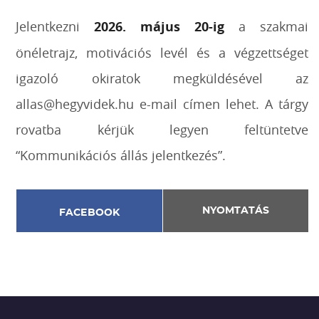
Jelentkezni
2026. má
jus 20
-ig
a szakmai
önéletrajz, motivációs levél és a végzettséget
igazoló okiratok megküldésével az
allas@hegyvidek.hu e-mail címen lehet. A tárgy
rovatba kérjük legyen feltüntetve
“Kommunikációs állás jelentkezés”.
NYOMTATÁS
FACEBOOK