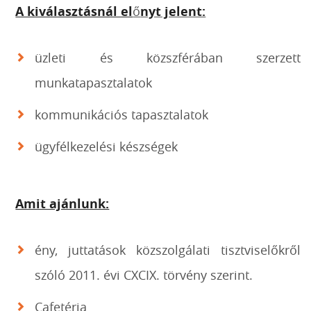
A kiválasztásnál el
ő
nyt jelent:
üzleti és közszférában szerzett
munkatapasztalatok
kommunikációs tapasztalatok
ügyfélkezelési készségek
Amit ajánlunk:
ény, juttatások közszolgálati tisztviselőkről
szóló 2011. évi CXCIX. törvény szerint.
Cafetéria