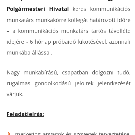
Polgármesteri Hivatal
keres kommunikációs
munkatárs munkakörre kollegát határozott időre
– a kommunikációs munkatárs tartós távolléte
idejére - 6 hónap próbaidő kikötésével, azonnali
munkába állással.
Nagy munkabírású, csapatban dolgozni tudó,
rugalmas gondolkodású jelöltek jelentkezését
várjuk.
Feladatleírás:
marketing anyagok és szövegek terveztetése,