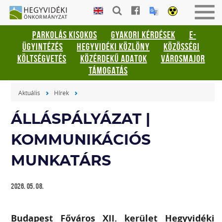
Gyorsbillentyűk
HEGYVIDÉKI
Men
listája
ÖNKORMÁNYZAT
be-
PARKOLÁS KISOKOS
GYAKORI KÉRDÉSEK
E-
vagy
Keresés:
ÜGYINTÉZÉS
HEGYVIDÉKI KÖZLÖNY
KÖZÖSSÉGI
kika
"S"
KÖLTSÉGVETÉS
KÖZÉRDEKŰ ADATOK
VÁROSMAJOR
Bejelentkezés:
TÁMOGATÁS
"L"
Aktuális
Hírek
ÁLLÁSPÁLYÁZAT |
KOMMUNIKÁCIÓS
MUNKATÁRS
2026. 05. 08.
Budapest F
ővá
ros XII. ker
ület Hegyvid
é
ki