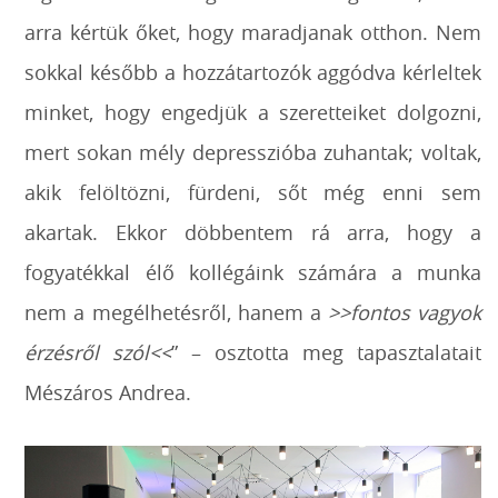
arra kértük őket, hogy maradjanak otthon. Nem
sokkal később a hozzátartozók aggódva kérleltek
minket, hogy engedjük a szeretteiket dolgozni,
mert sokan mély depresszióba zuhantak; voltak,
akik felöltözni, fürdeni, sőt még enni sem
akartak. Ekkor döbbentem rá arra, hogy a
fogyatékkal élő kollégáink számára a munka
nem a megélhetésről, hanem a
>>fontos vagyok
érzésről szól<<
” – osztotta meg tapasztalatait
Mészáros Andrea.