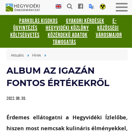
Gyorsbillentyűk
HEGYVIDÉKI
Men
listája
ÖNKORMÁNYZAT
be-
PARKOLÁS KISOKOS
GYAKORI KÉRDÉSEK
E-
vagy
Keresés:
ÜGYINTÉZÉS
HEGYVIDÉKI KÖZLÖNY
KÖZÖSSÉGI
kika
"S"
KÖLTSÉGVETÉS
KÖZÉRDEKŰ ADATOK
VÁROSMAJOR
Bejelentkezés:
TÁMOGATÁS
"L"
Aktuális
Hírek
ALBUM AZ IGAZÁN
FONTOS ÉRTÉKEKRŐL
2022. 06. 30.
Érdemes ellátogatni a Hegyvidéki Ízlelőbe,
hiszen most nemcsak kulináris élményekkel,