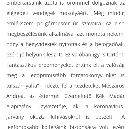
embertársaink azóta is örömmel dolgoznak az
elégedett vendégek mosolyáért. „Még mindig
emlékszem polgármester úr szavaira. Az első
megbeszélésünk alkalmával azt mondta nekem,
hogy a hegyvidékiek nyitottak és a befogadóak,
ezért jó helyünk lesz itt. Ez valóban így is történt.
Fantasztikus eredményeket értünk el, a valóság
még a legoptimistább forgatókönyvünket is
túlszárnyalta” – idézte fel a kezdeteket Mészáros
Andrea, az éttermet üzemeltető Kék Madár
Alapítvány ügyvezetője, aki a koronavírus-
járvány okozta kihívásokról is beszélt. „A
legfontosabb kollégáink biztonsága volt, ezért