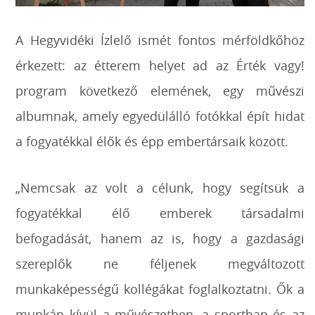
A Hegyvidéki Ízlelő ismét fontos mérföldkőhöz
érkezett: az étterem helyet ad az Érték vagy!
program következő elemének, egy művészi
albumnak, amely egyedülálló fotókkal épít hidat
a fogyatékkal élők és épp embertársaik között.
„Nemcsak az volt a célunk, hogy segítsük a
fogyatékkal élő emberek társadalmi
befogadását, hanem az is, hogy a gazdasági
szereplők ne féljenek megváltozott
munkaképességű kollégákat foglalkoztatni. Ők a
munkán kívül a művészetben, a sportban és az