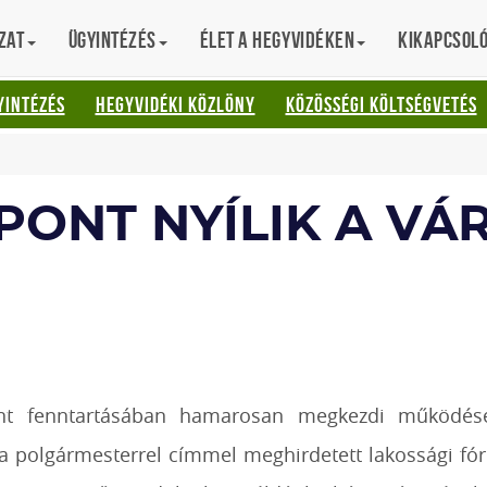
zat
Ügyintézés
Élet a hegyvidéken
Kikapcsol
AT
YINTÉZÉS
HEGYVIDÉKI KÖZLÖNY
KÖZÖSSÉGI KÖLTSÉGVETÉS
ONT NYÍLIK A VÁ
ont fenntartásában hamarosan megkezdi működé
z a polgármesterrel címmel meghirdetett lakossági f