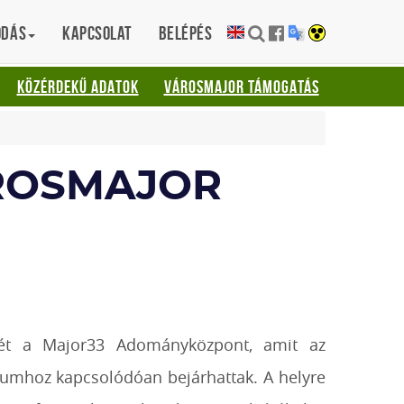
ódás
Kapcsolat
Belépés
KÖZÉRDEKŰ ADATOK
VÁROSMAJOR TÁMOGATÁS
ROSMAJOR
sét a Major33 Adományközpont, amit az
órumhoz kapcsolódóan bejárhattak. A helyre