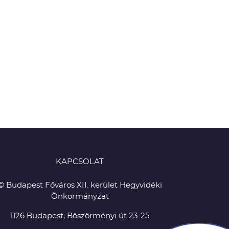
KAPCSOLAT
© Budapest Főváros XII. kerület Hegyvidéki
Önkormányzat
1126 Budapest, Böszörményi út 23-25