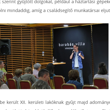
 szerint gyűjtött dolgokat, például a háztartási gépek
olni mindaddig, amíg a családsegítő munkatársai eljut
be került XII. kerületi lakóknak gyűjt majd adomán