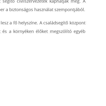
t segítő civilszervezetek kaphatják meg. A
ber a biztonságos használat szempontjából.
esz a fő helyszíne. A családsegítő központ
at és a környéken élőket megszólító egyéb