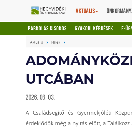
Gyorsbillentyűk
HEGYVIDÉKI
English
Aktuális
Translation
Önkormány
listája
ÖNKORMÁNYZ
Keresés:
PARKOLÁS KISOKOS
GYAKORI KÉRDÉSEK
E-ÜG
"S"
Bejelentkezés:
Aktuális
Hírek
"L"
ADOMÁNYKÖZP
UTCÁBAN
2026. 06. 03.
A Családsegítő és Gyermekjóléti Közp
érdeklődők még a nyitás előtt, a Találkoz