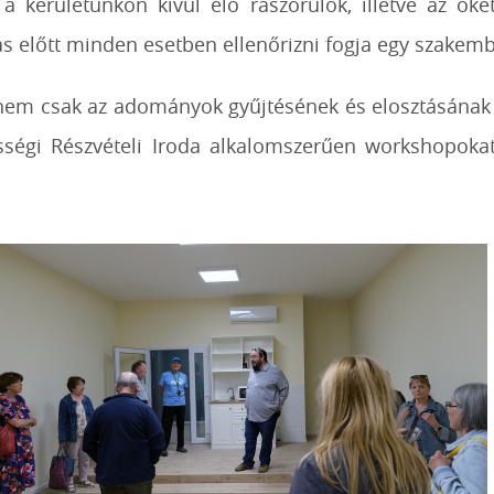
a kerületünkön kívül élő rászorulók, illetve az őke
ás előtt minden esetben ellenőrizni fogja egy szakem
nem csak az adományok gyűjtésének és elosztásának l
össégi Részvételi Iroda alkalomszerűen workshopok