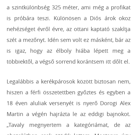
a szintkülönbség 325 méter, ami még a profikat
is próbára teszi. Különösen a Diós árok okoz
nehézséget évről évre, az ottani kaptató szakítja
szét a mezőnyt. Idén sem volt ez másként, bár az
is igaz, hogy az élboly hiába lépett meg a
többiektől, a végső sorrend korántsem itt dőlt el.
Legalábbis a kerékpárosok között biztosan nem,
hiszen a férfi összetettben győztes és egyben a
18 éven aluliak versenyét is nyerő Dorogi Alex
Martin a végén hajrázta le az eddigi bajnokot.
„Tavaly megnyertem a kategóriámat, de az