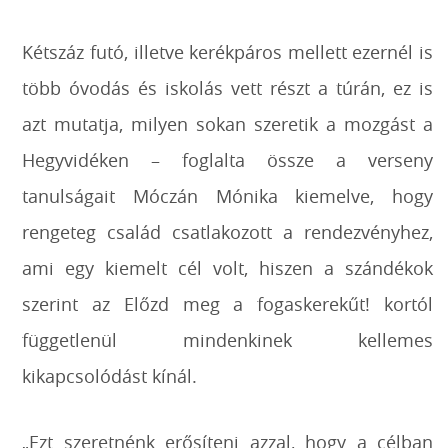
Kétszáz futó, illetve kerékpáros mellett ezernél is
több óvodás és iskolás vett részt a túrán, ez is
azt mutatja, milyen sokan szeretik a mozgást a
Hegyvidéken – foglalta össze a verseny
tanulságait Móczán Mónika kiemelve, hogy
rengeteg család
csatlakozott a rendezvényhez,
ami egy kiemelt cél volt, hiszen a szándékok
szerint az Előzd meg a fogaskerekűt! kortól
függetlenül mindenkinek kellemes
kikapcsolódást kínál.
„Ezt szeretnénk erősíteni azzal, hogy a célban