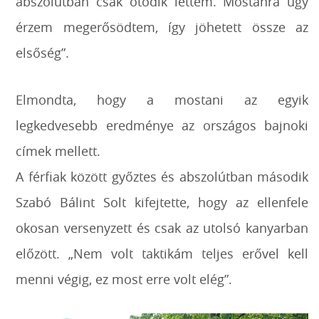
abszolútban csak ötödik lettem. Mostanra úgy
érzem megerősödtem, így jöhetett össze az
elsőség”.
Elmondta, hogy a mostani az egyik
legkedvesebb eredménye az országos bajnoki
címek mellett.
A férfiak között győztes és abszolútban második
Szabó Bálint Solt kifejtette, hogy az ellenfele
okosan versenyzett és csak az utolsó kanyarban
előzött. „Nem volt taktikám teljes erővel kell
menni végig, ez most erre volt elég”.