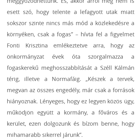
meggyőzödhettünk. És, akkor arról még nem is
esett szó, hogy telente a lefagyott utak miatt
sokszor szinte nincs más mód a közlekedésre a
környéken, csak a fogas” – hívta fel a figyelmet
Fonti Krisztina emlékeztetve arra, hogy az
önkormányzat évek óta szorgalmazza a
fogaskerekű meghosszabbítását a Széll Kálmán
térig, illetve a Normafáig. „Készek a tervek,
megvan az összes engedély, már csak a források
hiányoznak. Lényeges, hogy ez legyen közös ügy,
működjön együtt a kormány, a főváros és a
kerület, ezen dolgozunk és bízom benne, hogy
mihamarabb sikerrel járunk”.