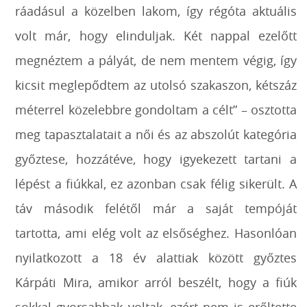
ráadásul a közelben lakom, így régóta aktuális
volt már, hogy elinduljak. Két nappal ezelőtt
megnéztem a pályát, de nem mentem végig, így
kicsit meglepődtem az utolsó szakaszon, kétszáz
méterrel közelebbre gondoltam a célt” – osztotta
meg tapasztalatait a női és az abszolút kategória
győztese, hozzátéve, hogy igyekezett tartani a
lépést a fiúkkal, ez azonban csak félig sikerült. A
táv második felétől már a saját tempóját
tartotta, ami elég volt az elsőséghez. Hasonlóan
nyilatkozott a 18 év alattiak között győztes
Kárpáti Mira, amikor arról beszélt, hogy a fiúk
sokkal gyorsabbak voltak, ezért nem is erőltette