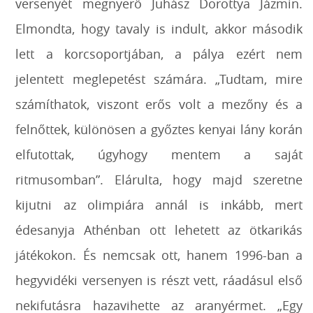
versenyét megnyerő Juhász Dorottya Jázmin.
Elmondta, hogy tavaly is indult, akkor második
lett a korcsoportjában, a pálya ezért nem
jelentett meglepetést számára. „Tudtam, mire
számíthatok, viszont erős volt a mezőny és a
felnőttek, különösen a győztes kenyai lány korán
elfutottak, úgyhogy mentem a saját
ritmusomban”. Elárulta, hogy majd szeretne
kijutni az olimpiára annál is inkább, mert
édesanyja Athénban ott lehetett az ötkarikás
játékokon. És nemcsak ott, hanem 1996-ban a
hegyvidéki versenyen is részt vett, ráadásul első
nekifutásra hazavihette az aranyérmet. „Egy