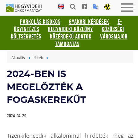
Gyorsbillentyűk
HEGYVIDÉKI
Men
listája
ÖNKORMÁNYZAT
be-
PARKOLÁS KISOKOS
GYAKORI KÉRDÉSEK
E-
vagy
Keresés:
ÜGYINTÉZÉS
HEGYVIDÉKI KÖZLÖNY
KÖZÖSSÉGI
kika
"S"
KÖLTSÉGVETÉS
KÖZÉRDEKŰ ADATOK
VÁROSMAJOR
Bejelentkezés:
TÁMOGATÁS
"L"
Aktuális
Hírek
2024-BEN IS
MEGELŐZTÉK A
FOGASKEREKŰT
2024. 04. 29.
Tizenkilencedik alkalommal hirdették meg az